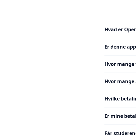
Hvad er Ope
Er denne app
Hvor mange t
Hvor mange s
Hvilke betal
Er mine beta
Får studere