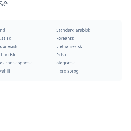
se
indi
Standard arabisk
ussisk
koreansk
ndonesisk
vietnamesisk
ollandsk
Polsk
exicansk spansk
oldgræsk
wahili
Flere sprog