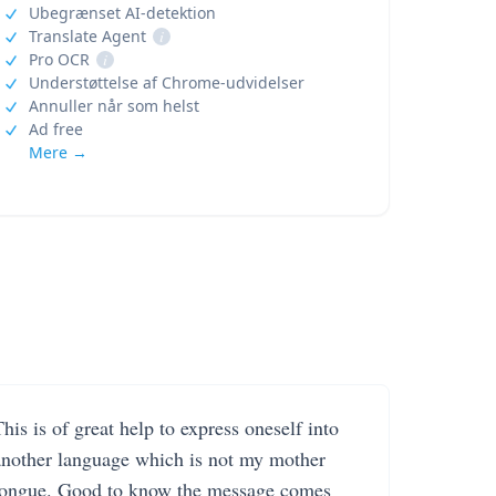
Ubegrænset AI-detektion
Translate Agent
i
Pro OCR
i
Understøttelse af Chrome-udvidelser
Annuller når som helst
Ad free
Mere →
his is of great help to express oneself into
another language which is not my mother
tongue. Good to know the message comes