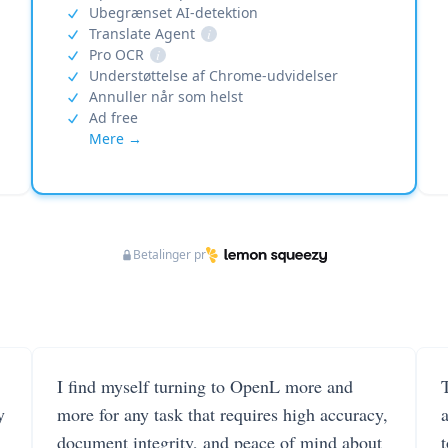
Ubegrænset AI-detektion
Translate Agent
i
Pro OCR
i
Understøttelse af Chrome-udvidelser
Annuller når som helst
Ad free
Mere →
Betalinger pr
I find myself turning to OpenL more and
T
y
more for any task that requires high accuracy,
document integrity, and peace of mind about