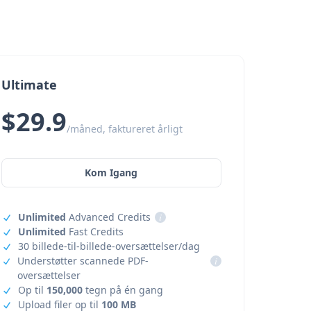
Ultimate
$29.9
/måned, faktureret årligt
Kom Igang
Unlimited
Advanced Credits
i
Unlimited
Fast Credits
30 billede-til-billede-oversættelser/dag
Understøtter scannede PDF-
i
oversættelser
Op til
150,000
tegn på én gang
Upload filer op til
100 MB