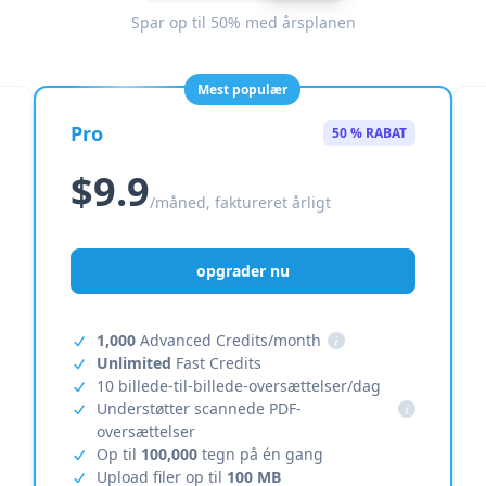
Spar op til 50% med årsplanen
Mest populær
Pro
50 % RABAT
$9.9
/måned, faktureret årligt
opgrader nu
1,000
Advanced Credits/month
i
Unlimited
Fast Credits
10 billede-til-billede-oversættelser/dag
Understøtter scannede PDF-
i
oversættelser
Op til
100,000
tegn på én gang
Upload filer op til
100 MB