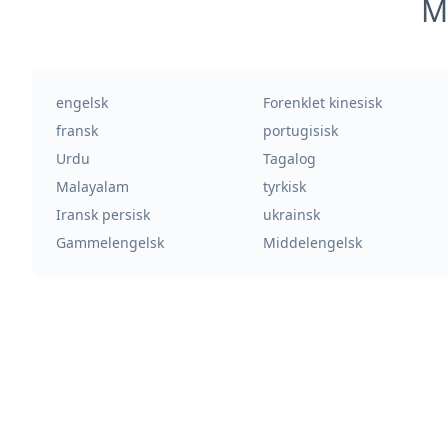
M
engelsk
Forenklet kinesisk
fransk
portugisisk
Urdu
Tagalog
Malayalam
tyrkisk
Iransk persisk
ukrainsk
Gammelengelsk
Middelengelsk