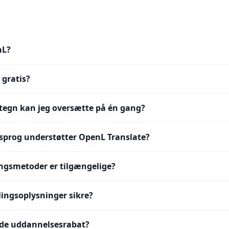
nL?
 gratis?
egn kan jeg oversætte på én gang?
prog understøtter OpenL Translate?
ingsmetoder er tilgængelige?
lingsoplysninger sikre?
nde uddannelsesrabat?