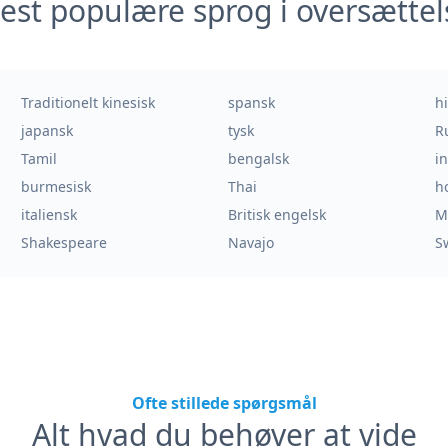
est populære sprog i oversættel
Traditionelt kinesisk
spansk
h
japansk
tysk
R
Tamil
bengalsk
i
burmesisk
Thai
h
italiensk
Britisk engelsk
M
Shakespeare
Navajo
S
Ofte stillede spørgsmål
Alt hvad du behøver at vide