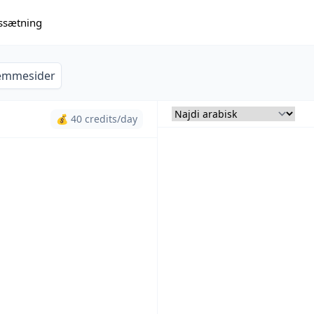
issætning
emmesider
💰 40 credits/day