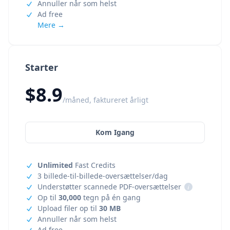
Annuller når som helst
Ad free
Mere →
Starter
$8.9
/måned, faktureret årligt
Kom Igang
Unlimited
Fast Credits
3 billede-til-billede-oversættelser/dag
Understøtter scannede PDF-oversættelser
i
Op til
30,000
tegn på én gang
Upload filer op til
30 MB
Annuller når som helst
Ad free