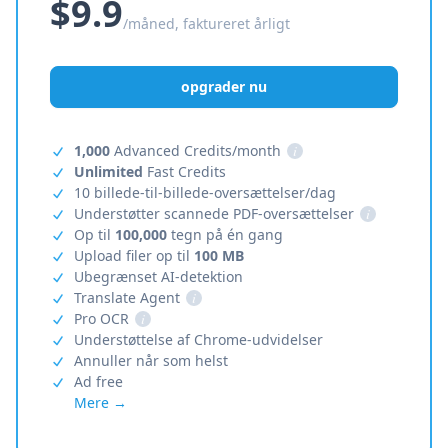
$9.9
/måned, faktureret årligt
opgrader nu
1,000
Advanced Credits/month
i
Unlimited
Fast Credits
10 billede-til-billede-oversættelser/dag
Understøtter scannede PDF-oversættelser
i
Op til
100,000
tegn på én gang
Upload filer op til
100 MB
Ubegrænset AI-detektion
Translate Agent
i
Pro OCR
i
Understøttelse af Chrome-udvidelser
Annuller når som helst
Ad free
Mere →