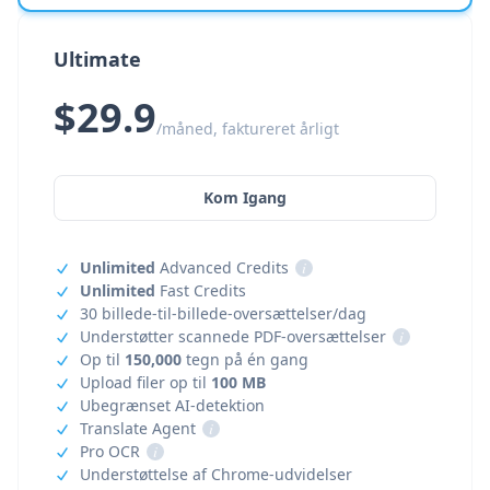
Ultimate
$29.9
/måned, faktureret årligt
Kom Igang
Unlimited
Advanced Credits
i
Unlimited
Fast Credits
30 billede-til-billede-oversættelser/dag
Understøtter scannede PDF-oversættelser
i
Op til
150,000
tegn på én gang
Upload filer op til
100 MB
Ubegrænset AI-detektion
Translate Agent
i
Pro OCR
i
Understøttelse af Chrome-udvidelser