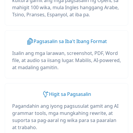
kultura gamit ang mga pagsasalin ng OpenL sa
mahigit 100 wika, mula Ingles hanggang Arabe,
Tsino, Pranses, Espanyol, at iba pa.
Pagsasalin sa Iba't Ibang Format
Isalin ang mga larawan, screenshot, PDF, Word
file, at audio sa iisang lugar. Mabilis, AI-powered,
at madaling gamitin.
Higit sa Pagsasalin
Pagandahin ang iyong pagsusulat gamit ang AI
grammar tools, mga mungkahing rewrite, at
suporta sa pag-aaral ng wika para sa paaralan
at trabaho.