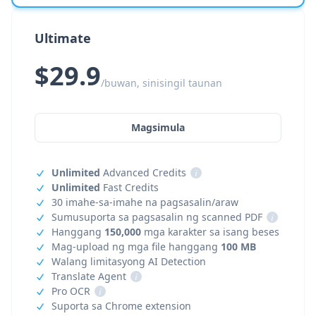
Ultimate
$29.9
/buwan, sinisingil taunan
Magsimula
Unlimited
Advanced Credits
i
Unlimited
Fast Credits
30 imahe-sa-imahe na pagsasalin/araw
Sumusuporta sa pagsasalin ng scanned PDF
i
Hanggang
150,000
mga karakter sa isang beses
Mag-upload ng mga file hanggang
100 MB
Walang limitasyong AI Detection
Translate Agent
i
Pro OCR
i
Suporta sa Chrome extension