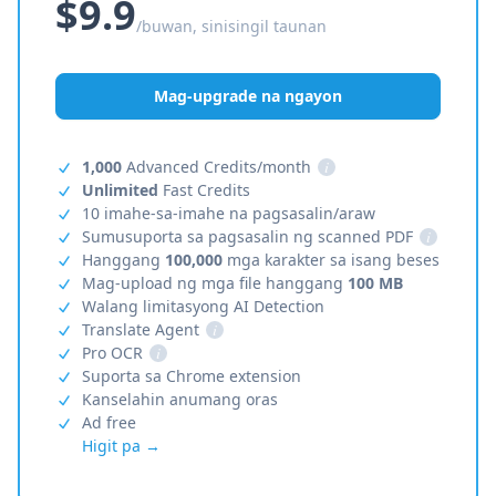
$9.9
/buwan, sinisingil taunan
Mag-upgrade na ngayon
1,000
Advanced Credits/month
i
Unlimited
Fast Credits
10 imahe-sa-imahe na pagsasalin/araw
Sumusuporta sa pagsasalin ng scanned PDF
i
Hanggang
100,000
mga karakter sa isang beses
Mag-upload ng mga file hanggang
100 MB
Walang limitasyong AI Detection
Translate Agent
i
Pro OCR
i
Suporta sa Chrome extension
Kanselahin anumang oras
Ad free
Higit pa →