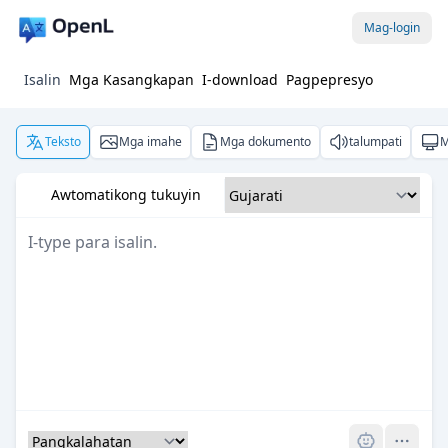
Mag-login
Isalin
Mga Kasangkapan
I-download
Pagpepresyo
Teksto
Mga imahe
Mga dokumento
talumpati
M
Awtomatikong tukuyin
Pro