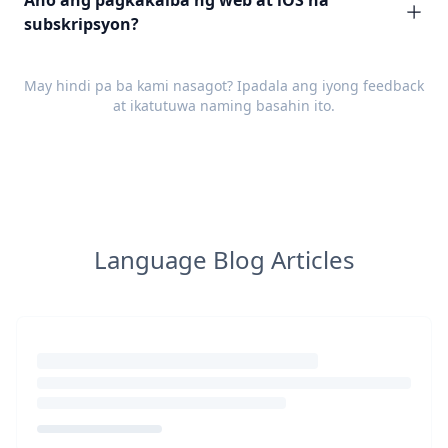
Ano ang pagkakaiba ng web at iOS na
subskripsyon?
May hindi pa ba kami nasagot? Ipadala ang iyong
feedback
at ikatutuwa naming basahin ito.
Language Blog Articles