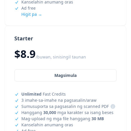
Kanselahin anumang oras
Ad free
Higit pa →
Starter
$8.9
/buwan, sinisingil taunan
Magsimula
Unlimited
Fast Credits
3 imahe-sa-imahe na pagsasalin/araw
Sumusuporta sa pagsasalin ng scanned PDF
i
Hanggang
30,000
mga karakter sa isang beses
Mag-upload ng mga file hanggang
30 MB
Kanselahin anumang oras
Ad free