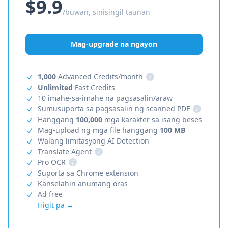
$9.9
/buwan, sinisingil taunan
Mag-upgrade na ngayon
1,000
Advanced Credits/month
i
Unlimited
Fast Credits
10 imahe-sa-imahe na pagsasalin/araw
Sumusuporta sa pagsasalin ng scanned PDF
i
Hanggang
100,000
mga karakter sa isang beses
Mag-upload ng mga file hanggang
100 MB
Walang limitasyong AI Detection
Translate Agent
i
Pro OCR
i
Suporta sa Chrome extension
Kanselahin anumang oras
Ad free
Higit pa →