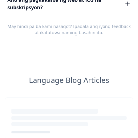
Ano ang pagkakaiba ng web at iOS na
subskripsyon?
May hindi pa ba kami nasagot? Ipadala ang iyong
feedback
at ikatutuwa naming basahin ito.
Language Blog Articles