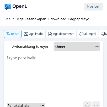
Mag-login
Isalin
Mga Kasangkapan
I-download
Pagpepresyo
Teksto
Mga imahe
Mga dokumento
talumpati
M
Awtomatikong tukuyin
Pro