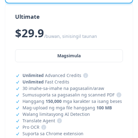
Ultimate
$29.9
/buwan, sinisingil taunan
Magsimula
Unlimited
Advanced Credits
i
Unlimited
Fast Credits
30 imahe-sa-imahe na pagsasalin/araw
Sumusuporta sa pagsasalin ng scanned PDF
i
Hanggang
150,000
mga karakter sa isang beses
Mag-upload ng mga file hanggang
100 MB
Walang limitasyong AI Detection
Translate Agent
i
Pro OCR
i
Suporta sa Chrome extension