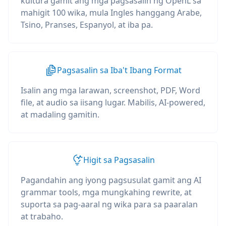
kultura gamit ang mga pagsasalin ng OpenL sa
mahigit 100 wika, mula Ingles hanggang Arabe,
Tsino, Pranses, Espanyol, at iba pa.
Pagsasalin sa Iba't Ibang Format
Isalin ang mga larawan, screenshot, PDF, Word
file, at audio sa iisang lugar. Mabilis, AI-powered,
at madaling gamitin.
Higit sa Pagsasalin
Pagandahin ang iyong pagsusulat gamit ang AI
grammar tools, mga mungkahing rewrite, at
suporta sa pag-aaral ng wika para sa paaralan
at trabaho.