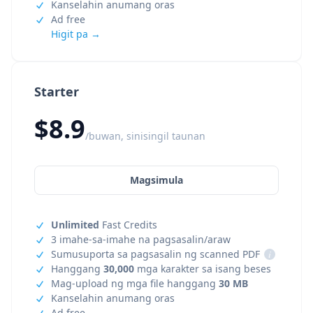
Kanselahin anumang oras
Ad free
Higit pa →
Starter
$8.9
/buwan, sinisingil taunan
Magsimula
Unlimited
Fast Credits
3 imahe-sa-imahe na pagsasalin/araw
Sumusuporta sa pagsasalin ng scanned PDF
i
Hanggang
30,000
mga karakter sa isang beses
Mag-upload ng mga file hanggang
30 MB
Kanselahin anumang oras
Ad free