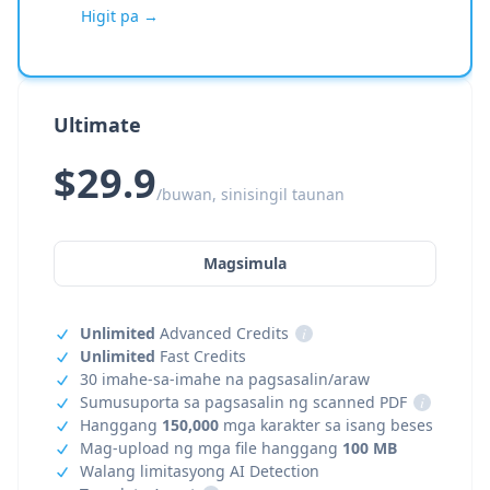
Higit pa →
Ultimate
$29.9
/buwan, sinisingil taunan
Magsimula
Unlimited
Advanced Credits
i
Unlimited
Fast Credits
30 imahe-sa-imahe na pagsasalin/araw
Sumusuporta sa pagsasalin ng scanned PDF
i
Hanggang
150,000
mga karakter sa isang beses
Mag-upload ng mga file hanggang
100 MB
Walang limitasyong AI Detection