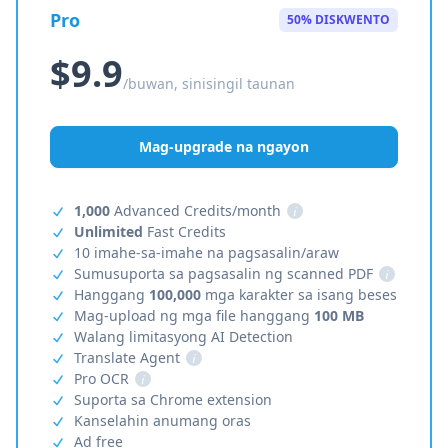
Pro
50% DISKWENTO
$9.9
/buwan, sinisingil taunan
Mag-upgrade na ngayon
1,000
Advanced Credits/month
i
Unlimited
Fast Credits
10 imahe-sa-imahe na pagsasalin/araw
Sumusuporta sa pagsasalin ng scanned PDF
i
Hanggang
100,000
mga karakter sa isang beses
Mag-upload ng mga file hanggang
100 MB
Walang limitasyong AI Detection
Translate Agent
i
Pro OCR
i
Suporta sa Chrome extension
Kanselahin anumang oras
Ad free