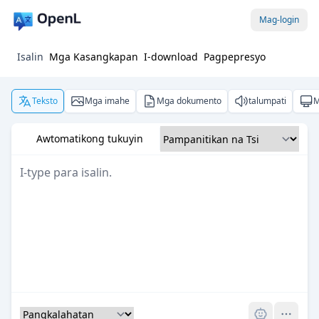
Mag-login
Isalin
Mga Kasangkapan
I-download
Pagpepresyo
Teksto
Mga imahe
Mga dokumento
talumpati
M
Awtomatikong tukuyin
Pro