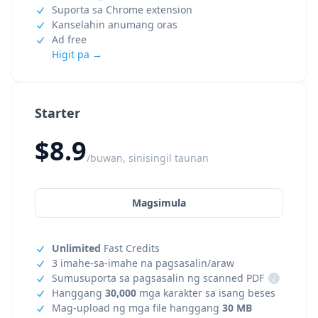
Suporta sa Chrome extension
Kanselahin anumang oras
Ad free
Higit pa →
Starter
$8.9
/buwan, sinisingil taunan
Magsimula
Unlimited
Fast Credits
3 imahe-sa-imahe na pagsasalin/araw
Sumusuporta sa pagsasalin ng scanned PDF
i
Hanggang
30,000
mga karakter sa isang beses
Mag-upload ng mga file hanggang
30 MB