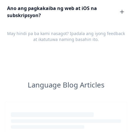
Ano ang pagkakaiba ng web at iOS na
subskripsyon?
May hindi pa ba kami nasagot? Ipadala ang iyong
feedback
at ikatutuwa naming basahin ito.
Language Blog Articles