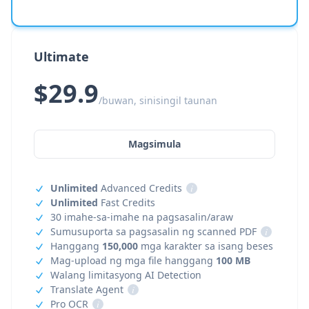
Ultimate
$29.9
/buwan, sinisingil taunan
Magsimula
Unlimited
Advanced Credits
i
Unlimited
Fast Credits
30 imahe-sa-imahe na pagsasalin/araw
Sumusuporta sa pagsasalin ng scanned PDF
i
Hanggang
150,000
mga karakter sa isang beses
Mag-upload ng mga file hanggang
100 MB
Walang limitasyong AI Detection
Translate Agent
i
Pro OCR
i