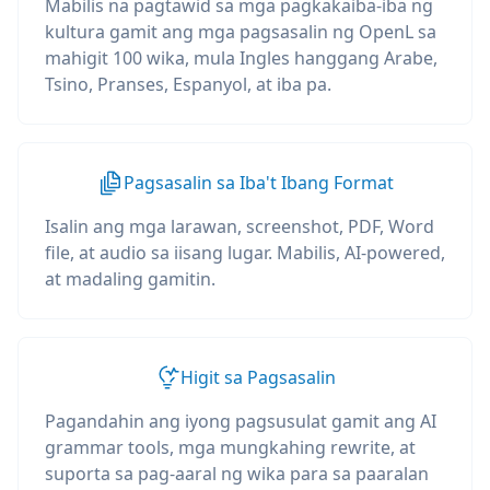
Mabilis na pagtawid sa mga pagkakaiba-iba ng
kultura gamit ang mga pagsasalin ng OpenL sa
mahigit 100 wika, mula Ingles hanggang Arabe,
Tsino, Pranses, Espanyol, at iba pa.
Pagsasalin sa Iba't Ibang Format
Isalin ang mga larawan, screenshot, PDF, Word
file, at audio sa iisang lugar. Mabilis, AI-powered,
at madaling gamitin.
Higit sa Pagsasalin
Pagandahin ang iyong pagsusulat gamit ang AI
grammar tools, mga mungkahing rewrite, at
suporta sa pag-aaral ng wika para sa paaralan