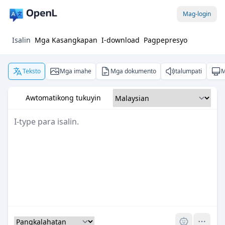
Mag-login
Isalin
Mga Kasangkapan
I-download
Pagpepresyo
Teksto
Mga imahe
Mga dokumento
talumpati
M
Awtomatikong tukuyin
Pro