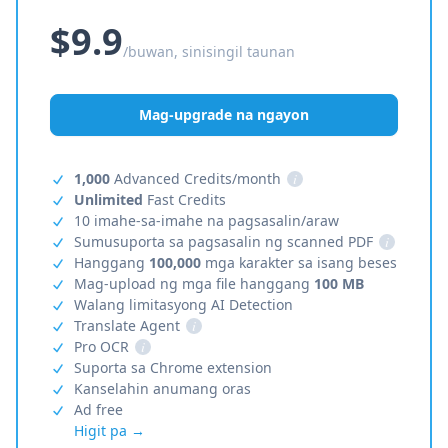
$9.9
/buwan, sinisingil taunan
Mag-upgrade na ngayon
1,000
Advanced Credits/month
i
Unlimited
Fast Credits
10 imahe-sa-imahe na pagsasalin/araw
Sumusuporta sa pagsasalin ng scanned PDF
i
Hanggang
100,000
mga karakter sa isang beses
Mag-upload ng mga file hanggang
100 MB
Walang limitasyong AI Detection
Translate Agent
i
Pro OCR
i
Suporta sa Chrome extension
Kanselahin anumang oras
Ad free
Higit pa →