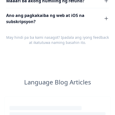
Maaari ba akong humiling ng refund?
Ano ang pagkakaiba ng web at iOS na
subskripsyon?
May hindi pa ba kami nasagot? Ipadala ang iyong
feedback
at ikatutuwa naming basahin ito.
Language Blog Articles