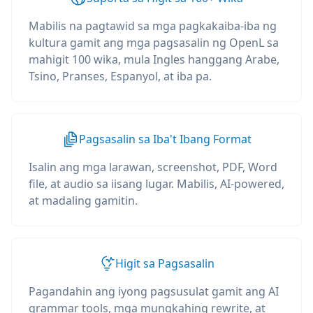
Mabilis na pagtawid sa mga pagkakaiba-iba ng
kultura gamit ang mga pagsasalin ng OpenL sa
mahigit 100 wika, mula Ingles hanggang Arabe,
Tsino, Pranses, Espanyol, at iba pa.
Pagsasalin sa Iba't Ibang Format
Isalin ang mga larawan, screenshot, PDF, Word
file, at audio sa iisang lugar. Mabilis, AI-powered,
at madaling gamitin.
Higit sa Pagsasalin
Pagandahin ang iyong pagsusulat gamit ang AI
grammar tools, mga mungkahing rewrite, at