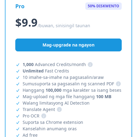
Pro
50% DISKWENTO
$9.9
/buwan, sinisingil taunan
Mag-upgrade na ngayon
1,000
Advanced Credits/month
i
Unlimited
Fast Credits
10 imahe-sa-imahe na pagsasalin/araw
Sumusuporta sa pagsasalin ng scanned PDF
i
Hanggang
100,000
mga karakter sa isang beses
Mag-upload ng mga file hanggang
100 MB
Walang limitasyong AI Detection
Translate Agent
i
Pro OCR
i
Suporta sa Chrome extension
Kanselahin anumang oras
Ad free