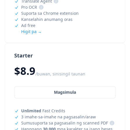
Translate Agent
i
Pro OCR
i
Suporta sa Chrome extension
Kanselahin anumang oras
Ad free
Higit pa →
Starter
$8.9
/buwan, sinisingil taunan
Magsimula
Unlimited
Fast Credits
3 imahe-sa-imahe na pagsasalin/araw
Sumusuporta sa pagsasalin ng scanned PDF
i
Hanggang
30,000
mga karakter sa isang beses