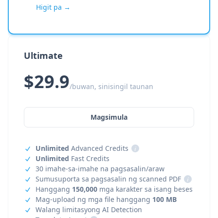
Higit pa →
Ultimate
$29.9
/buwan, sinisingil taunan
Magsimula
Unlimited
Advanced Credits
i
Unlimited
Fast Credits
30 imahe-sa-imahe na pagsasalin/araw
Sumusuporta sa pagsasalin ng scanned PDF
i
Hanggang
150,000
mga karakter sa isang beses
Mag-upload ng mga file hanggang
100 MB
Walang limitasyong AI Detection