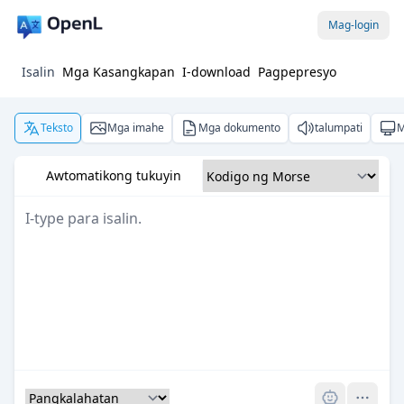
Mag-login
Isalin
Mga Kasangkapan
I-download
Pagpepresyo
Teksto
Mga imahe
Mga dokumento
talumpati
M
Awtomatikong tukuyin
Pro