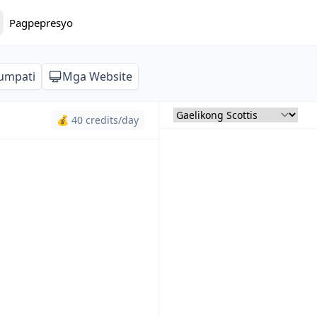
Pagpepresyo
lumpati
Mga Website
💰 40 credits/day