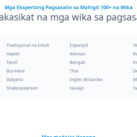
Mga Ekspertong Pagsasalin sa Mahigit 100+ na Wika
akasikat na mga wika sa pagsas
Tradisyunal na Intsik
Espanyol
H
Hapon
Aleman
R
Tamil
Bengali
I
Burmese
Thai
D
Italyano
Ingles Britaniko
M
Shakespearean
Navajo
S