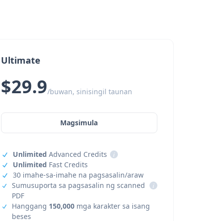
Ultimate
$29.9
/buwan, sinisingil taunan
Magsimula
Unlimited
Advanced Credits
i
Unlimited
Fast Credits
30 imahe-sa-imahe na pagsasalin/araw
Sumusuporta sa pagsasalin ng scanned
i
PDF
Hanggang
150,000
mga karakter sa isang
beses