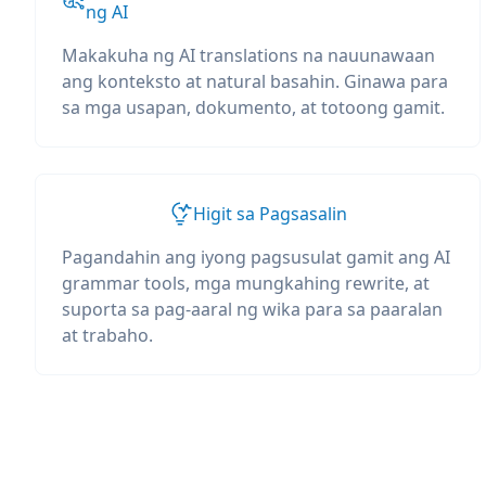
ng AI
Makakuha ng AI translations na nauunawaan
ang konteksto at natural basahin. Ginawa para
sa mga usapan, dokumento, at totoong gamit.
Higit sa Pagsasalin
Pagandahin ang iyong pagsusulat gamit ang AI
grammar tools, mga mungkahing rewrite, at
suporta sa pag-aaral ng wika para sa paaralan
at trabaho.