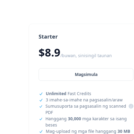
Starter
$8.9
/buwan, sinisingil taunan
Magsimula
Unlimited
Fast Credits
3 imahe-sa-imahe na pagsasalin/araw
Sumusuporta sa pagsasalin ng scanned
i
PDF
Hanggang
30,000
mga karakter sa isang
beses
Mag-upload ng mga file hanggang
30 MB