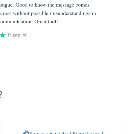
tongue. Good to know the message comes
across without possible misunderstandings in
communication. Great tool!
Trustpilot
?
Pagsasalin sa Iba't Ibang Format