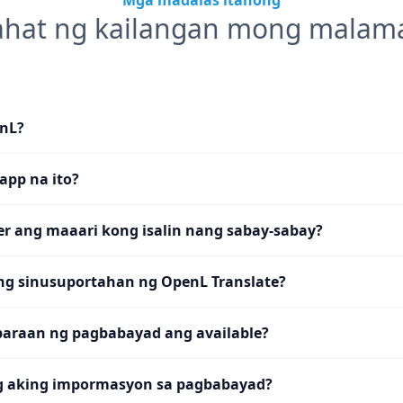
Mga madalas itanong
ahat ng kailangan mong malam
nL?
app na ito?
er ang maaari kong isalin nang sabay-sabay?
ng sinusuportahan ng OpenL Translate?
araan ng pagbabayad ang available?
ng aking impormasyon sa pagbabayad?