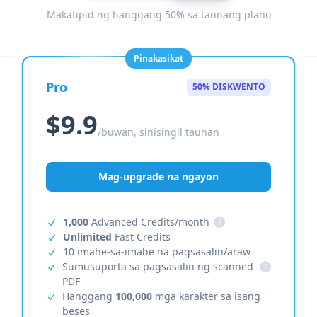
Makatipid ng hanggang 50% sa taunang plano
Pinakasikat
Pro
50% DISKWENTO
$9.9
/buwan, sinisingil taunan
Mag-upgrade na ngayon
1,000
Advanced Credits/month
i
Unlimited
Fast Credits
10 imahe-sa-imahe na pagsasalin/araw
Sumusuporta sa pagsasalin ng scanned
i
PDF
Hanggang
100,000
mga karakter sa isang
beses