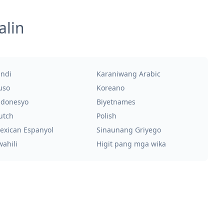
alin
indi
Karaniwang Arabic
uso
Koreano
ndonesyo
Biyetnames
utch
Polish
exican Espanyol
Sinaunang Griyego
wahili
Higit pang mga wika