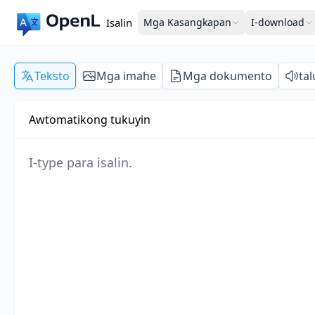
Isalin
Mga Kasangkapan
I-download
Teksto
Mga imahe
Mga dokumento
ta
Awtomatikong tukuyin