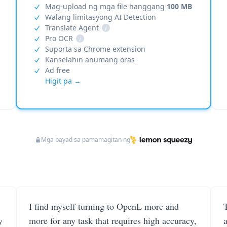
Mag-upload ng mga file hanggang
100 MB
Walang limitasyong AI Detection
Translate Agent
i
Pro OCR
i
Suporta sa Chrome extension
Kanselahin anumang oras
Ad free
Higit pa →
Mga bayad sa pamamagitan ng
I find myself turning to OpenL more and
T
y
more for any task that requires high accuracy,