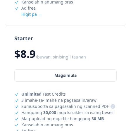
Kanselahin anumang oras
Ad free
Higit pa →
Starter
$8.9
/buwan, sinisingil taunan
Magsimula
Unlimited
Fast Credits
3 imahe-sa-imahe na pagsasalin/araw
Sumusuporta sa pagsasalin ng scanned PDF
i
Hanggang
30,000
mga karakter sa isang beses
Mag-upload ng mga file hanggang
30 MB
Kanselahin anumang oras
Ad free