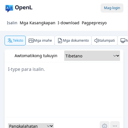
Mag-login
Isalin
Mga Kasangkapan
I-download
Pagpepresyo
Teksto
Mga imahe
Mga dokumento
talumpati
M
Awtomatikong tukuyin
Pro