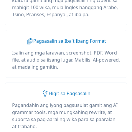
kultura gamit ang mga pagsasalin ng OpenL sa
mahigit 100 wika, mula Ingles hanggang Arabe,
Tsino, Pranses, Espanyol, at iba pa.
Pagsasalin sa Iba't Ibang Format
Isalin ang mga larawan, screenshot, PDF, Word
file, at audio sa iisang lugar. Mabilis, AI-powered,
at madaling gamitin.
Higit sa Pagsasalin
Pagandahin ang iyong pagsusulat gamit ang AI
grammar tools, mga mungkahing rewrite, at
suporta sa pag-aaral ng wika para sa paaralan
at trabaho.