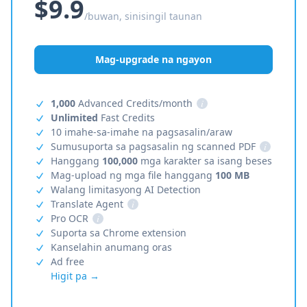
$9.9
/buwan, sinisingil taunan
Mag-upgrade na ngayon
1,000
Advanced Credits/month
i
Unlimited
Fast Credits
10 imahe-sa-imahe na pagsasalin/araw
Sumusuporta sa pagsasalin ng scanned PDF
i
Hanggang
100,000
mga karakter sa isang beses
Mag-upload ng mga file hanggang
100 MB
Walang limitasyong AI Detection
Translate Agent
i
Pro OCR
i
Suporta sa Chrome extension
Kanselahin anumang oras
Ad free
Higit pa →