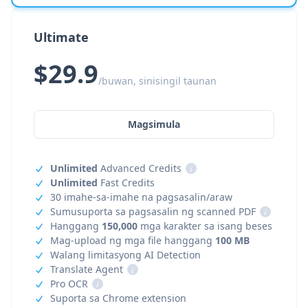
Ultimate
$29.9
/buwan, sinisingil taunan
Magsimula
Unlimited
Advanced Credits
i
Unlimited
Fast Credits
30 imahe-sa-imahe na pagsasalin/araw
Sumusuporta sa pagsasalin ng scanned PDF
i
Hanggang
150,000
mga karakter sa isang beses
Mag-upload ng mga file hanggang
100 MB
Walang limitasyong AI Detection
Translate Agent
i
Pro OCR
i
Suporta sa Chrome extension