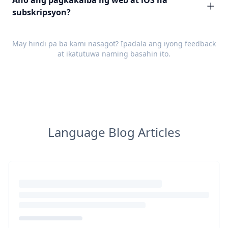
Ano ang pagkakaiba ng web at iOS na
subskripsyon?
May hindi pa ba kami nasagot? Ipadala ang iyong
feedback
at ikatutuwa naming basahin ito.
Language Blog Articles