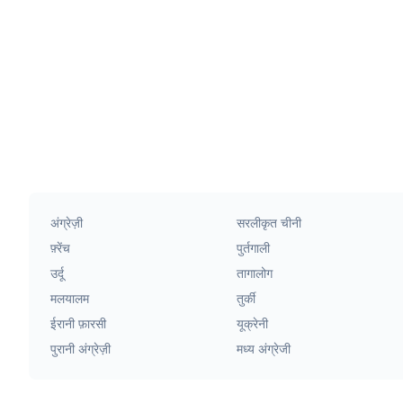
अंग्रेज़ी
सरलीकृत चीनी
फ़्रेंच
पुर्तगाली
उर्दू
तागालोग
मलयालम
तुर्की
ईरानी फ़ारसी
यूक्रेनी
पुरानी अंग्रेज़ी
मध्य अंग्रेजी