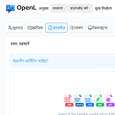
अनुवाद
उपकरण
डाउनलोड करें
मूल्य निर्धारण
मूलपाठ
इमेजिस
दस्तावेज़
भाषण
वेबसाइट्स
स्वतः पहचानें
बेहतरीन फ़ॉर्मेटिंग चाहिए?
अनुवाद के लिए दस्तावेज़ अपलोड करें या ड्रॉप 