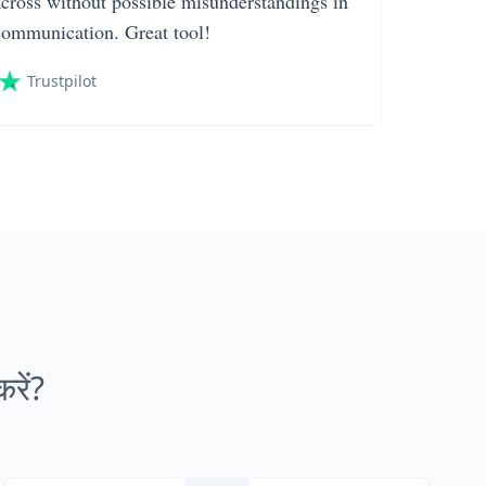
across without possible misunderstandings in
communication. Great tool!
Trustpilot
रें?