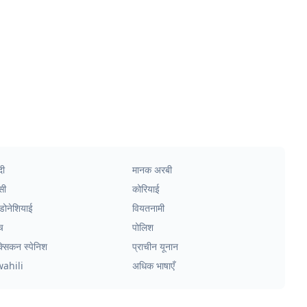
दी
मानक अरबी
सी
कोरियाई
्डोनेशियाई
वियतनामी
च
पोलिश
क्सिकन स्पेनिश
प्राचीन यूनान
wahili
अधिक भाषाएँ