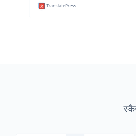
TranslatePress
स्क