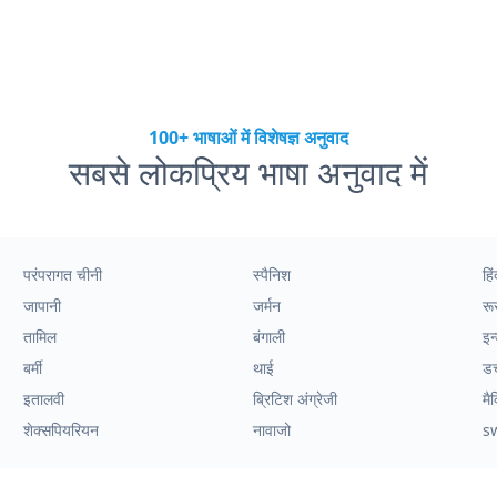
100+ भाषाओं में विशेषज्ञ अनुवाद
सबसे लोकप्रिय भाषा अनुवाद में
परंपरागत चीनी
स्पैनिश
हिं
जापानी
जर्मन
रू
तामिल
बंगाली
इन
बर्मी
थाई
ड
इतालवी
ब्रिटिश अंग्रेजी
मै
शेक्सपियरियन
नावाजो
s