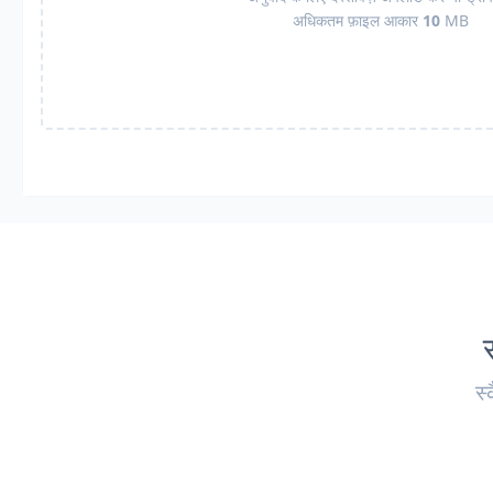
अधिकतम फ़ाइल आकार
10
MB
स्