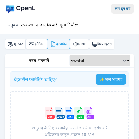
लॉग इन करें
अनुवाद
उपकरण
डाउनलोड करें
मूल्य निर्धारण
मूलपाठ
इमेजिस
दस्तावेज़
भाषण
वेबसाइट्स
स्वतः पहचानें
बेहतरीन फ़ॉर्मेटिंग चाहिए?
✨ अभी आज़माएं
अनुवाद के लिए दस्तावेज़ अपलोड करें या ड्रॉप करें
अधिकतम फ़ाइल आकार
10
MB