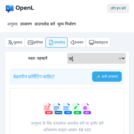
लॉग इन करें
अनुवाद
उपकरण
डाउनलोड करें
मूल्य निर्धारण
मूलपाठ
इमेजिस
दस्तावेज़
भाषण
वेबसाइट्स
स्वतः पहचानें
बेहतरीन फ़ॉर्मेटिंग चाहिए?
✨ अभी आज़माएं
अनुवाद के लिए दस्तावेज़ अपलोड करें या ड्रॉप करें
अधिकतम फ़ाइल आकार
10
MB