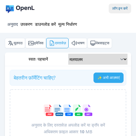
लॉग इन करें
अनुवाद
उपकरण
डाउनलोड करें
मूल्य निर्धारण
मूलपाठ
इमेजिस
दस्तावेज़
भाषण
वेबसाइट्स
स्वतः पहचानें
बेहतरीन फ़ॉर्मेटिंग चाहिए?
✨ अभी आज़माएं
अनुवाद के लिए दस्तावेज़ अपलोड करें या ड्रॉप करें
अधिकतम फ़ाइल आकार
10
MB