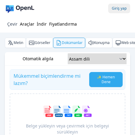
Giriş yap
Çevir
Araçlar
İndir
Fiyatlandırma
Metin
Görseller
Dokümanlar
Konuşma
Web site
Otomatik algıla
Mükemmel biçimlendirme mi
✨ Hemen
Dene
lazım?
Belge yükleyin veya çevirmek için belgeyi
sürükleyin