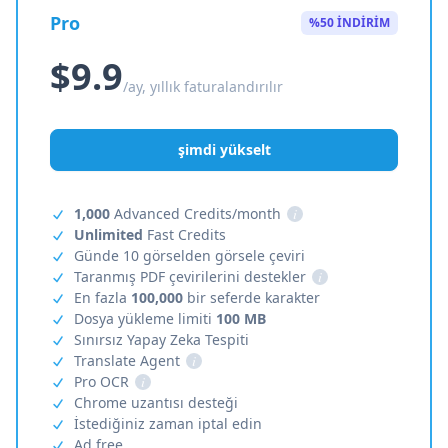
Pro
%50 İNDİRİM
$9.9
/ay, yıllık faturalandırılır
şimdi yükselt
1,000
Advanced Credits/month
i
Unlimited
Fast Credits
Günde 10 görselden görsele çeviri
Taranmış PDF çevirilerini destekler
i
En fazla
100,000
bir seferde karakter
Dosya yükleme limiti
100 MB
Sınırsız Yapay Zeka Tespiti
Translate Agent
i
Pro OCR
i
Chrome uzantısı desteği
İstediğiniz zaman iptal edin
Ad free