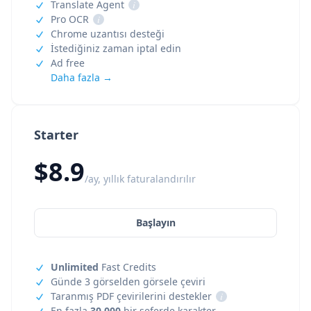
Translate Agent
i
Pro OCR
i
Chrome uzantısı desteği
İstediğiniz zaman iptal edin
Ad free
Daha fazla →
Starter
$8.9
/ay, yıllık faturalandırılır
Başlayın
Unlimited
Fast Credits
Günde 3 görselden görsele çeviri
Taranmış PDF çevirilerini destekler
i
En fazla
30,000
bir seferde karakter