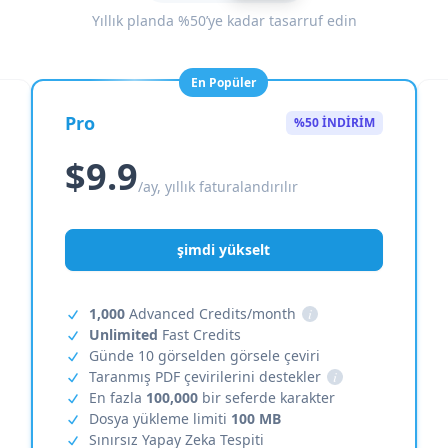
Yıllık planda %50’ye kadar tasarruf edin
En Popüler
Pro
%50 İNDİRİM
$9.9
/ay, yıllık faturalandırılır
şimdi yükselt
1,000
Advanced Credits/month
i
Unlimited
Fast Credits
Günde 10 görselden görsele çeviri
Taranmış PDF çevirilerini destekler
i
En fazla
100,000
bir seferde karakter
Dosya yükleme limiti
100 MB
Sınırsız Yapay Zeka Tespiti