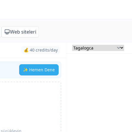
Web siteleri
💰 40 credits/day
✨ Hemen Dene
 sürükleyin