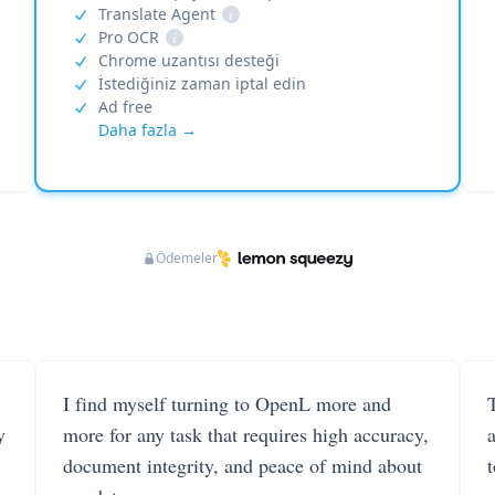
Translate Agent
i
Pro OCR
i
Chrome uzantısı desteği
İstediğiniz zaman iptal edin
Ad free
Daha fazla →
Ödemeler
I find myself turning to OpenL more and
T
y
more for any task that requires high accuracy,
document integrity, and peace of mind about