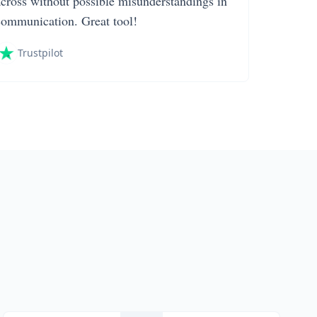
across without possible misunderstandings in
communication. Great tool!
Trustpilot