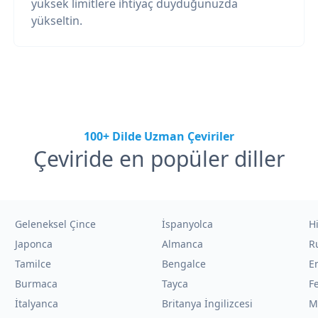
yüksek limitlere ihtiyaç duyduğunuzda
yükseltin.
100+ Dilde Uzman Çeviriler
Çeviride en popüler diller
Geleneksel Çince
İspanyolca
H
Japonca
Almanca
R
Tamilce
Bengalce
E
Burmaca
Tayca
F
İtalyanca
Britanya İngilizcesi
M