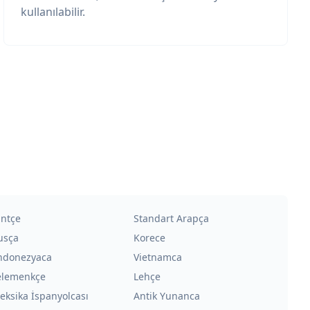
kullanılabilir.
intçe
Standart Arapça
usça
Korece
ndonezyaca
Vietnamca
elemenkçe
Lehçe
eksika İspanyolcası
Antik Yunanca