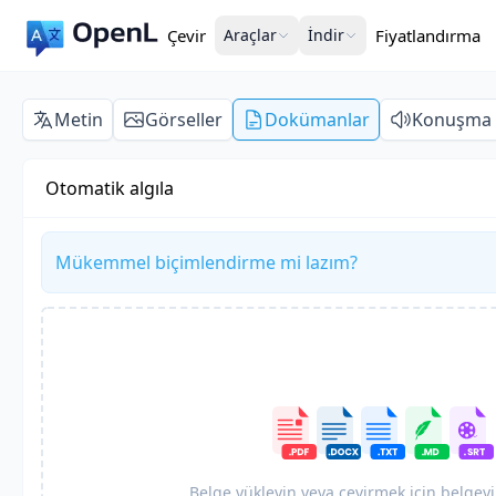
Çevir
Araçlar
İndir
Fiyatlandırma
Metin
Görseller
Dokümanlar
Konuşma
Otomatik algıla
Mükemmel biçimlendirme mi lazım?
Belge yükleyin veya çevirmek için belgeyi