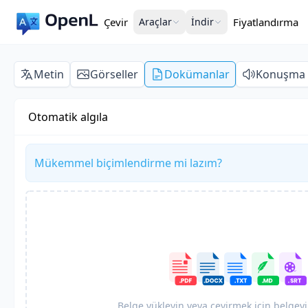
Çevir
Araçlar
İndir
Fiyatlandırma
Metin
Görseller
Dokümanlar
Konuşma
Otomatik algıla
Mükemmel biçimlendirme mi lazım?
Belge yükleyin veya çevirmek için belgeyi