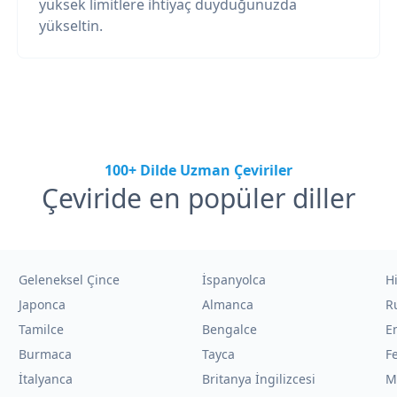
yüksek limitlere ihtiyaç duyduğunuzda
yükseltin.
100+ Dilde Uzman Çeviriler
Çeviride en popüler diller
Geleneksel Çince
İspanyolca
H
Japonca
Almanca
R
Tamilce
Bengalce
E
Burmaca
Tayca
F
İtalyanca
Britanya İngilizcesi
M