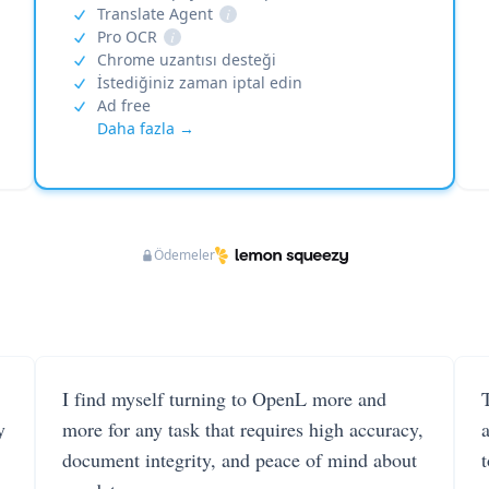
Translate Agent
i
Pro OCR
i
Chrome uzantısı desteği
İstediğiniz zaman iptal edin
Ad free
Daha fazla →
Ödemeler
I find myself turning to OpenL more and
T
y
more for any task that requires high accuracy,
document integrity, and peace of mind about