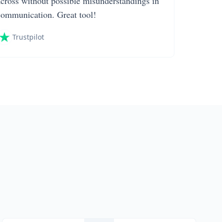
across without possible misunderstandings in
communication. Great tool!
Trustpilot