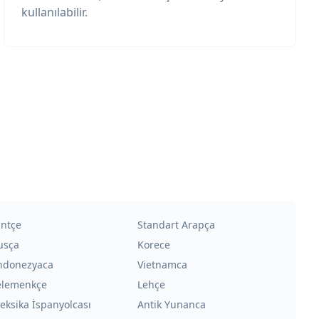
kullanılabilir.
intçe
Standart Arapça
usça
Korece
ndonezyaca
Vietnamca
elemenkçe
Lehçe
eksika İspanyolcası
Antik Yunanca