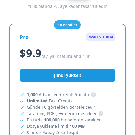
Yıllık planda %50’ye kadar tasarruf edin
En Popüler
Pro
%50 İNDİRİM
$9.9
/ay, yıllık faturalandırılır
şimdi yükselt
1,000
Advanced Credits/month
i
Unlimited
Fast Credits
Günde 10 görselden görsele çeviri
Taranmış PDF çevirilerini destekler
i
En fazla
100,000
bir seferde karakter
Dosya yükleme limiti
100 MB
Sınırsız Yapay Zeka Tespiti