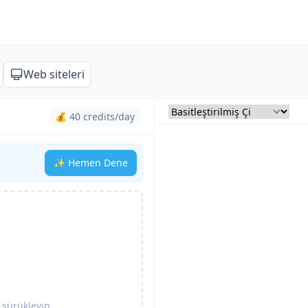
Web siteleri
💰 40 credits/day
✨ Hemen Dene
 sürükleyin