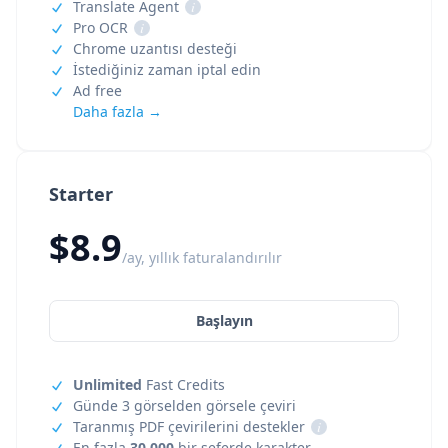
Translate Agent
i
Pro OCR
i
Chrome uzantısı desteği
İstediğiniz zaman iptal edin
Ad free
Daha fazla →
Starter
$8.9
/ay, yıllık faturalandırılır
Başlayın
Unlimited
Fast Credits
Günde 3 görselden görsele çeviri
Taranmış PDF çevirilerini destekler
i
En fazla
30,000
bir seferde karakter