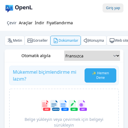
Giriş yap
Çevir
Araçlar
İndir
Fiyatlandırma
Metin
Görseller
Dokümanlar
Konuşma
Web site
Otomatik algıla
Mükemmel biçimlendirme mi
✨ Hemen
Dene
lazım?
Belge yükleyin veya çevirmek için belgeyi
sürükleyin