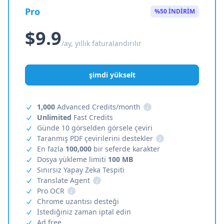
Pro
%50 İNDİRİM
$9.9
/ay, yıllık faturalandırılır
şimdi yükselt
1,000
Advanced Credits/month
i
Unlimited
Fast Credits
Günde 10 görselden görsele çeviri
Taranmış PDF çevirilerini destekler
i
En fazla
100,000
bir seferde karakter
Dosya yükleme limiti
100 MB
Sınırsız Yapay Zeka Tespiti
Translate Agent
i
Pro OCR
i
Chrome uzantısı desteği
İstediğiniz zaman iptal edin
Ad free