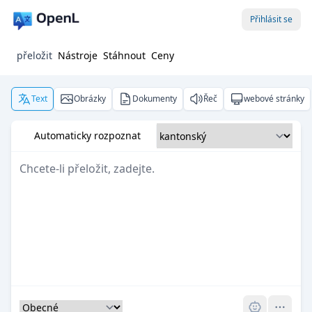
Přihlásit se
přeložit
Nástroje
Stáhnout
Ceny
Text
Obrázky
Dokumenty
Řeč
webové stránky
Automaticky rozpoznat
Pro