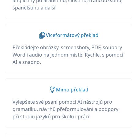
angličtiny po arabštinu, čínštinu, francouzštinu,
španělštinu a další.
Víceformátový překlad
Překládejte obrázky, screenshoty, PDF, soubory
Word i audio na jednom místě. Rychle, s pomocí
AI a snadno.
Mimo překlad
Vylepšete své psaní pomocí AI nástrojů pro
gramatiku, návrhů přeformulování a podpory
při studiu jazyků pro školu i práci.