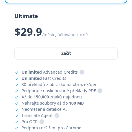
Ultimate
$29.9
/měsíc, účtováno ročně
Začít
Unlimited
Advanced Credits
i
Unlimited
Fast Credits
30 překladů z obrázku na obrázek/den
Podporuje naskenované překlady PDF
i
Až do
150,000
znaků najednou
Nahrajte soubory až do
100 MB
Neomezená detekce AI
Translate Agent
i
Pro OCR
i
Podpora rozšíření pro Chrome