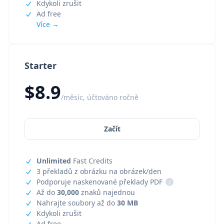
Kdykoli zrušit
Ad free
Více →
Starter
$8.9
/měsíc, účtováno ročně
Začít
Unlimited
Fast Credits
3 překladů z obrázku na obrázek/den
Podporuje naskenované překlady PDF
i
Až do
30,000
znaků najednou
Nahrajte soubory až do
30 MB
Kdykoli zrušit
Ad free