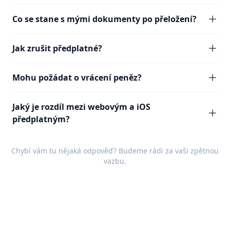
Co se stane s mými dokumenty po přeložení?
Jak zrušit předplatné?
Mohu požádat o vrácení peněz?
Jaký je rozdíl mezi webovým a iOS
předplatným?
Chybí vám tu nějaká odpověď? Budeme rádi za vaši
zpětnou
vazbu
.