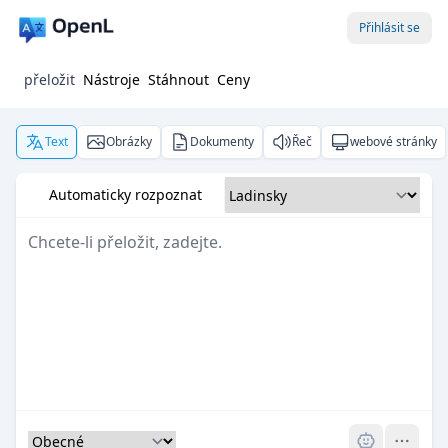
Přihlásit se
přeložit
Nástroje
Stáhnout
Ceny
Text
Obrázky
Dokumenty
Řeč
webové stránky
Automaticky rozpoznat
Pro