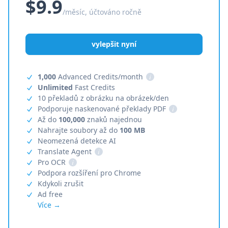
$9.9
/měsíc, účtováno ročně
vylepšit nyní
1,000
Advanced Credits/month
i
Unlimited
Fast Credits
10 překladů z obrázku na obrázek/den
Podporuje naskenované překlady PDF
i
Až do
100,000
znaků najednou
Nahrajte soubory až do
100 MB
Neomezená detekce AI
Translate Agent
i
Pro OCR
i
Podpora rozšíření pro Chrome
Kdykoli zrušit
Ad free
Více →