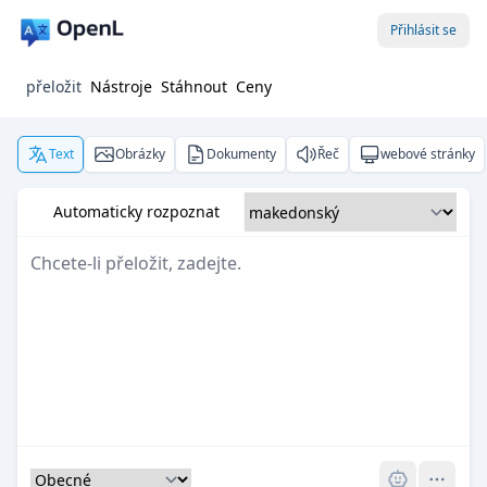
Přihlásit se
přeložit
Nástroje
Stáhnout
Ceny
Text
Obrázky
Dokumenty
Řeč
webové stránky
Automaticky rozpoznat
Pro