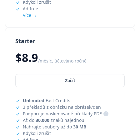
Kdykoli zrušit
Ad free
Více →
Starter
$8.9
/měsíc, účtováno ročně
Začít
Unlimited
Fast Credits
3 překladů z obrázku na obrázek/den
Podporuje naskenované překlady PDF
i
Až do
30,000
znaků najednou
Nahrajte soubory až do
30 MB
Kdykoli zrušit
Ad free