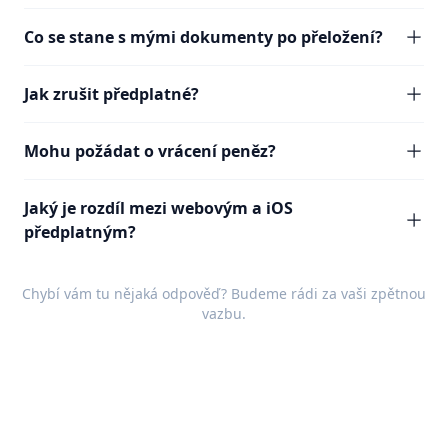
Co se stane s mými dokumenty po přeložení?
Jak zrušit předplatné?
Mohu požádat o vrácení peněz?
Jaký je rozdíl mezi webovým a iOS
předplatným?
Chybí vám tu nějaká odpověď? Budeme rádi za vaši
zpětnou
vazbu
.