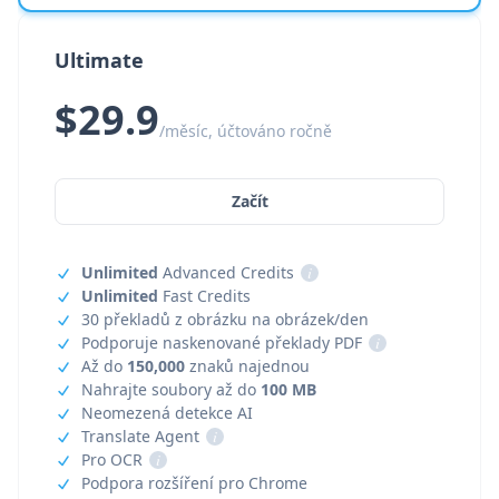
Ultimate
$29.9
/měsíc, účtováno ročně
Začít
Unlimited
Advanced Credits
i
Unlimited
Fast Credits
30 překladů z obrázku na obrázek/den
Podporuje naskenované překlady PDF
i
Až do
150,000
znaků najednou
Nahrajte soubory až do
100 MB
Neomezená detekce AI
Translate Agent
i
Pro OCR
i
Podpora rozšíření pro Chrome