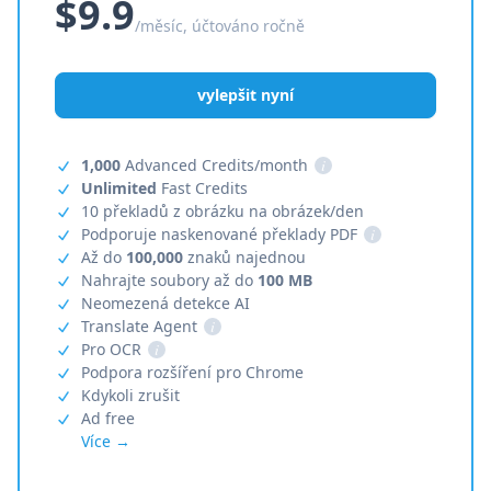
$9.9
/měsíc, účtováno ročně
vylepšit nyní
1,000
Advanced Credits/month
i
Unlimited
Fast Credits
10 překladů z obrázku na obrázek/den
Podporuje naskenované překlady PDF
i
Až do
100,000
znaků najednou
Nahrajte soubory až do
100 MB
Neomezená detekce AI
Translate Agent
i
Pro OCR
i
Podpora rozšíření pro Chrome
Kdykoli zrušit
Ad free
Více →