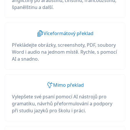
angličtiny po arabštinu, čínštinu, francouzštinu,
španělštinu a další.
Víceformátový překlad
Překládejte obrázky, screenshoty, PDF, soubory
Word i audio na jednom místě. Rychle, s pomocí
AI a snadno.
Mimo překlad
Vylepšete své psaní pomocí AI nástrojů pro
gramatiku, návrhů přeformulování a podpory
při studiu jazyků pro školu i práci.