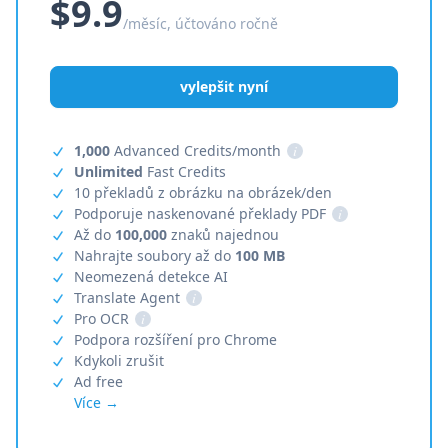
$9.9
/měsíc, účtováno ročně
vylepšit nyní
1,000
Advanced Credits/month
i
Unlimited
Fast Credits
10 překladů z obrázku na obrázek/den
Podporuje naskenované překlady PDF
i
Až do
100,000
znaků najednou
Nahrajte soubory až do
100 MB
Neomezená detekce AI
Translate Agent
i
Pro OCR
i
Podpora rozšíření pro Chrome
Kdykoli zrušit
Ad free
Více →