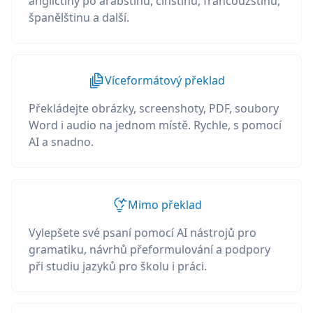
angličtiny po arabštinu, čínštinu, francouzštinu,
španělštinu a další.
Víceformátový překlad
Překládejte obrázky, screenshoty, PDF, soubory
Word i audio na jednom místě. Rychle, s pomocí
AI a snadno.
Mimo překlad
Vylepšete své psaní pomocí AI nástrojů pro
gramatiku, návrhů přeformulování a podpory
při studiu jazyků pro školu i práci.