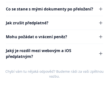
Co se stane s mými dokumenty po přeložení?
Jak zrušit předplatné?
Mohu požádat o vrácení peněz?
Jaký je rozdíl mezi webovým a iOS
předplatným?
Chybí vám tu nějaká odpověď? Budeme rádi za vaši
zpětnou
vazbu
.