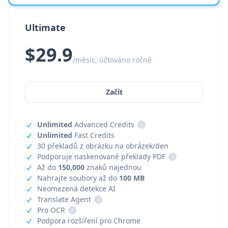
Ultimate
$29.9
/měsíc, účtováno ročně
Začít
Unlimited
Advanced Credits
i
Unlimited
Fast Credits
30 překladů z obrázku na obrázek/den
Podporuje naskenované překlady PDF
i
Až do
150,000
znaků najednou
Nahrajte soubory až do
100 MB
Neomezená detekce AI
Translate Agent
i
Pro OCR
i
Podpora rozšíření pro Chrome