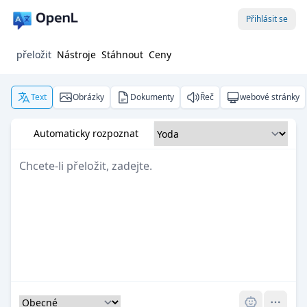
Přihlásit se
přeložit
Nástroje
Stáhnout
Ceny
Text
Obrázky
Dokumenty
Řeč
webové stránky
Automaticky rozpoznat
Pro