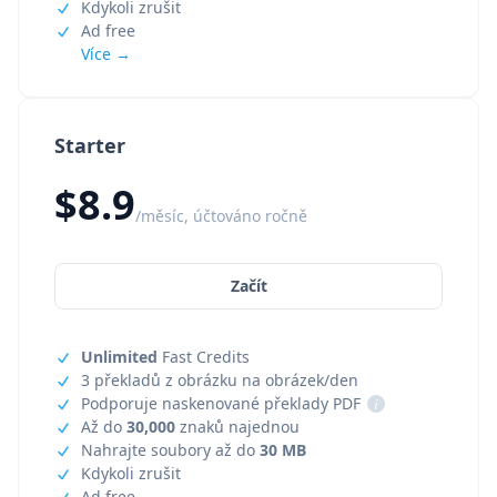
Kdykoli zrušit
Ad free
Více →
Starter
$8.9
/měsíc, účtováno ročně
Začít
Unlimited
Fast Credits
3 překladů z obrázku na obrázek/den
Podporuje naskenované překlady PDF
i
Až do
30,000
znaků najednou
Nahrajte soubory až do
30 MB
Kdykoli zrušit
Ad free