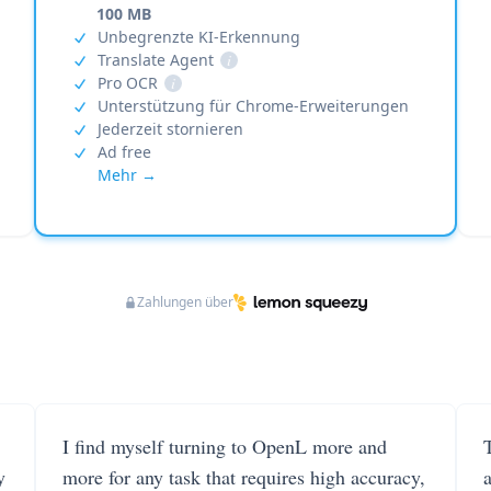
100 MB
Unbegrenzte KI-Erkennung
Translate Agent
i
Pro OCR
i
Unterstützung für Chrome-Erweiterungen
Jederzeit stornieren
Ad free
Mehr →
Zahlungen über
I find myself turning to OpenL more and
T
y
more for any task that requires high accuracy,