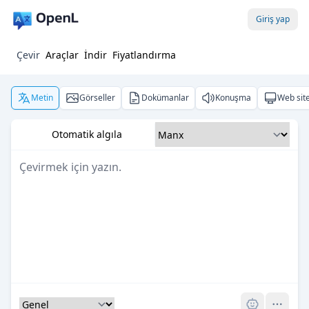
Giriş yap
Çevir
Araçlar
İndir
Fiyatlandırma
Metin
Görseller
Dokümanlar
Konuşma
Web site
Otomatik algıla
Pro