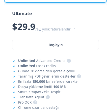
Ultimate
$29.9
/ay, yıllık faturalandırılır
Başlayın
Unlimited
Advanced Credits
i
Unlimited
Fast Credits
Günde 30 görselden görsele çeviri
Taranmış PDF çevirilerini destekler
i
En fazla
150,000
bir seferde karakter
Dosya yükleme limiti
100 MB
Sınırsız Yapay Zeka Tespiti
Translate Agent
i
Pro OCR
i
Chrome uzantısı desteği