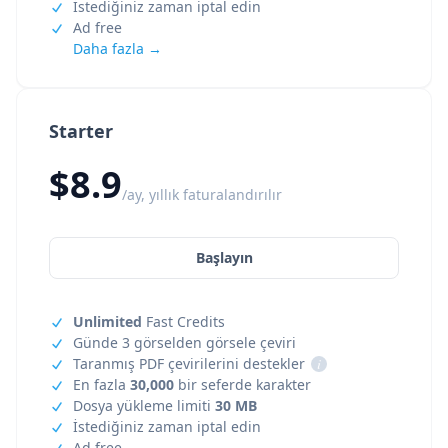
İstediğiniz zaman iptal edin
Ad free
Daha fazla →
Starter
$8.9
/ay, yıllık faturalandırılır
Başlayın
Unlimited
Fast Credits
Günde 3 görselden görsele çeviri
Taranmış PDF çevirilerini destekler
i
En fazla
30,000
bir seferde karakter
Dosya yükleme limiti
30 MB
İstediğiniz zaman iptal edin
Ad free