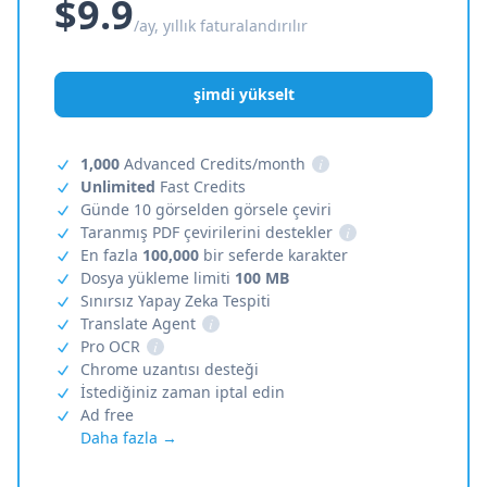
$9.9
/ay, yıllık faturalandırılır
şimdi yükselt
1,000
Advanced Credits/month
i
Unlimited
Fast Credits
Günde 10 görselden görsele çeviri
Taranmış PDF çevirilerini destekler
i
En fazla
100,000
bir seferde karakter
Dosya yükleme limiti
100 MB
Sınırsız Yapay Zeka Tespiti
Translate Agent
i
Pro OCR
i
Chrome uzantısı desteği
İstediğiniz zaman iptal edin
Ad free
Daha fazla →