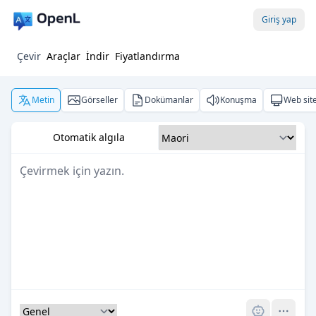
Giriş yap
Çevir
Araçlar
İndir
Fiyatlandırma
Metin
Görseller
Dokümanlar
Konuşma
Web site
Otomatik algıla
Pro