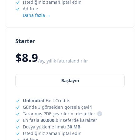
İstediğiniz zaman iptal edin
Ad free
Daha fazla →
Starter
$8.9
/ay, yıllık faturalandırılır
Başlayın
Unlimited
Fast Credits
Günde 3 görselden görsele çeviri
Taranmış PDF çevirilerini destekler
i
En fazla
30,000
bir seferde karakter
Dosya yükleme limiti
30 MB
İstediğiniz zaman iptal edin
Ad free