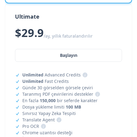
Ultimate
$29.9
/ay, yıllık faturalandırılır
Başlayın
Unlimited
Advanced Credits
i
Unlimited
Fast Credits
Günde 30 görselden görsele çeviri
Taranmış PDF çevirilerini destekler
i
En fazla
150,000
bir seferde karakter
Dosya yükleme limiti
100 MB
Sınırsız Yapay Zeka Tespiti
Translate Agent
i
Pro OCR
i
Chrome uzantısı desteği