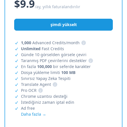
$9.9
/ay, yıllık faturalandırılır
şimdi yükselt
1,000
Advanced Credits/month
i
Unlimited
Fast Credits
Günde 10 görselden görsele çeviri
Taranmış PDF çevirilerini destekler
i
En fazla
100,000
bir seferde karakter
Dosya yükleme limiti
100 MB
Sınırsız Yapay Zeka Tespiti
Translate Agent
i
Pro OCR
i
Chrome uzantısı desteği
İstediğiniz zaman iptal edin
Ad free
Daha fazla →