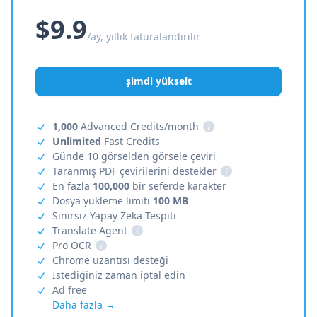
$9.9
/ay, yıllık faturalandırılır
şimdi yükselt
1,000
Advanced Credits/month
i
Unlimited
Fast Credits
Günde 10 görselden görsele çeviri
Taranmış PDF çevirilerini destekler
i
En fazla
100,000
bir seferde karakter
Dosya yükleme limiti
100 MB
Sınırsız Yapay Zeka Tespiti
Translate Agent
i
Pro OCR
i
Chrome uzantısı desteği
İstediğiniz zaman iptal edin
Ad free
Daha fazla →