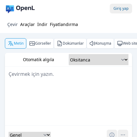
Giriş yap
Çevir
Araçlar
İndir
Fiyatlandırma
Metin
Görseller
Dokümanlar
Konuşma
Web site
Otomatik algıla
Pro