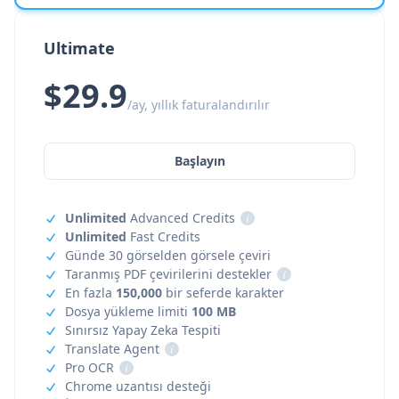
Ultimate
$29.9
/ay, yıllık faturalandırılır
Başlayın
Unlimited
Advanced Credits
i
Unlimited
Fast Credits
Günde 30 görselden görsele çeviri
Taranmış PDF çevirilerini destekler
i
En fazla
150,000
bir seferde karakter
Dosya yükleme limiti
100 MB
Sınırsız Yapay Zeka Tespiti
Translate Agent
i
Pro OCR
i
Chrome uzantısı desteği