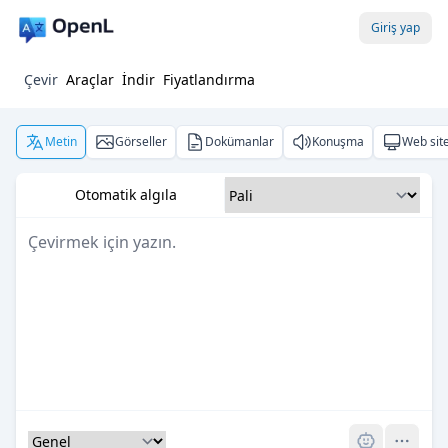
Giriş yap
Çevir
Araçlar
İndir
Fiyatlandırma
Metin
Görseller
Dokümanlar
Konuşma
Web site
Otomatik algıla
Pro