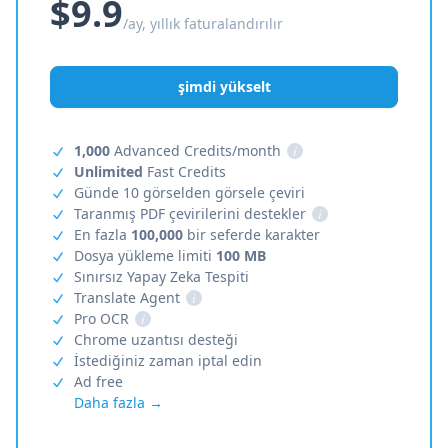
$9.9
/ay, yıllık faturalandırılır
şimdi yükselt
1,000
Advanced Credits/month
i
Unlimited
Fast Credits
Günde 10 görselden görsele çeviri
Taranmış PDF çevirilerini destekler
i
En fazla
100,000
bir seferde karakter
Dosya yükleme limiti
100 MB
Sınırsız Yapay Zeka Tespiti
Translate Agent
i
Pro OCR
i
Chrome uzantısı desteği
İstediğiniz zaman iptal edin
Ad free
Daha fazla →