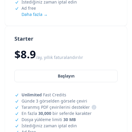
İstediğiniz zaman iptal edin
Ad free
Daha fazla →
Starter
$8.9
/ay, yıllık faturalandırılır
Başlayın
Unlimited
Fast Credits
Günde 3 görselden görsele çeviri
Taranmış PDF çevirilerini destekler
i
En fazla
30,000
bir seferde karakter
Dosya yükleme limiti
30 MB
İstediğiniz zaman iptal edin
Ad free