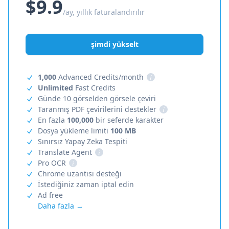
$9.9
/ay, yıllık faturalandırılır
şimdi yükselt
1,000
Advanced Credits/month
i
Unlimited
Fast Credits
Günde 10 görselden görsele çeviri
Taranmış PDF çevirilerini destekler
i
En fazla
100,000
bir seferde karakter
Dosya yükleme limiti
100 MB
Sınırsız Yapay Zeka Tespiti
Translate Agent
i
Pro OCR
i
Chrome uzantısı desteği
İstediğiniz zaman iptal edin
Ad free
Daha fazla →