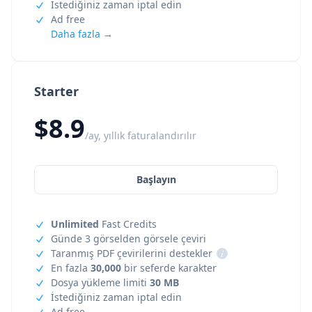
İstediğiniz zaman iptal edin
Ad free
Daha fazla →
Starter
$8.9
/ay, yıllık faturalandırılır
Başlayın
Unlimited
Fast Credits
Günde 3 görselden görsele çeviri
Taranmış PDF çevirilerini destekler
i
En fazla
30,000
bir seferde karakter
Dosya yükleme limiti
30 MB
İstediğiniz zaman iptal edin
Ad free