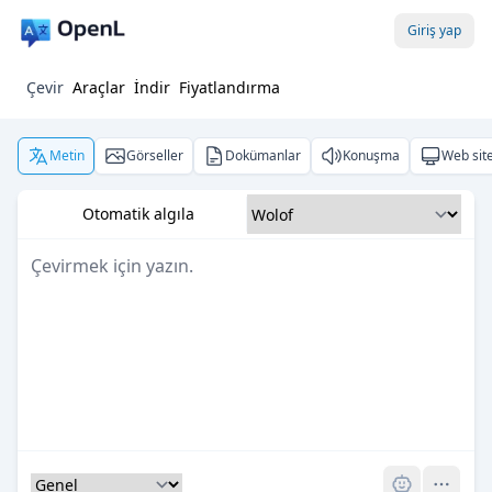
Giriş yap
Çevir
Araçlar
İndir
Fiyatlandırma
Metin
Görseller
Dokümanlar
Konuşma
Web site
Otomatik algıla
Pro