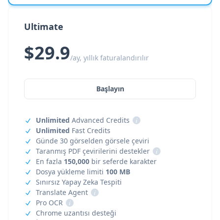
Ultimate
$29.9
/ay, yıllık faturalandırılır
Başlayın
Unlimited
Advanced Credits
i
Unlimited
Fast Credits
Günde 30 görselden görsele çeviri
Taranmış PDF çevirilerini destekler
i
En fazla
150,000
bir seferde karakter
Dosya yükleme limiti
100 MB
Sınırsız Yapay Zeka Tespiti
Translate Agent
i
Pro OCR
i
Chrome uzantısı desteği